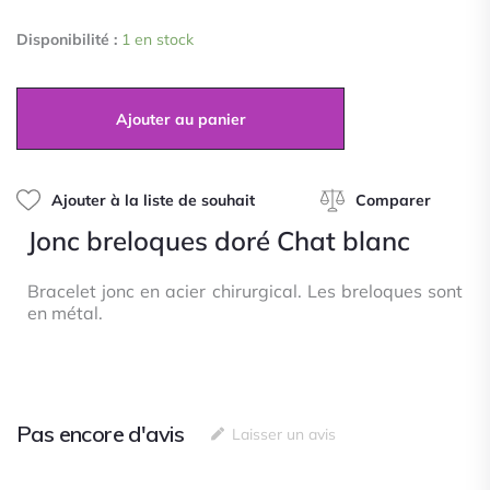
0
quantité
sur
Disponibilité :
1 en stock
de
5
Jonc
breloques
doré
Ajouter au panier
Chat
blanc
Ajouter à la liste de souhait
Comparer
Jonc breloques doré Chat blanc
Bracelet jonc en acier chirurgical. Les breloques sont
en métal.
Pas encore d'avis
Laisser un avis