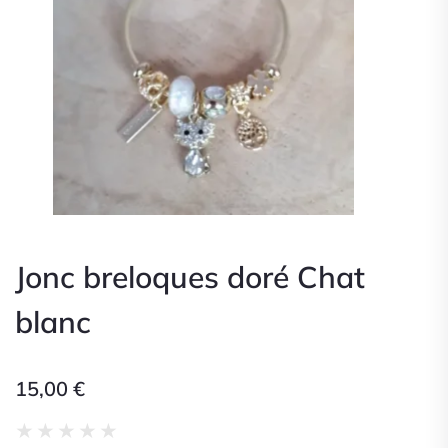
Jonc breloques doré Chat
blanc
15,00
€
Noté
★
★
★
★
★