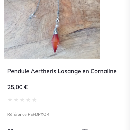
Pendule Aertheris Losange en Cornaline
25,00
€
Noté
★
★
★
★
★
0
sur
Référence PEFDPXOR
5