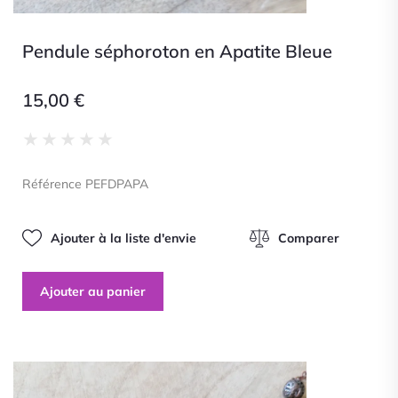
Pendule séphoroton en Apatite Bleue
15,00
€
Noté
★
★
★
★
★
0
sur
Référence PEFDPAPA
5
Ajouter à la liste d'envie
Comparer
Ajouter au panier