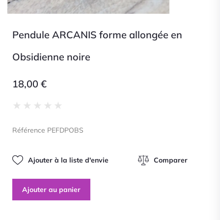
Pendule ARCANIS forme allongée en
Obsidienne noire
18,00
€
Noté
★
★
★
★
★
0
sur
Référence PEFDPOBS
5
Ajouter à la liste d'envie
Comparer
Ajouter au panier