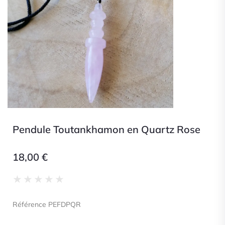
Pendule Toutankhamon en Quartz Rose
18,00
€
Noté
★
★
★
★
★
0
sur
Référence PEFDPQR
5