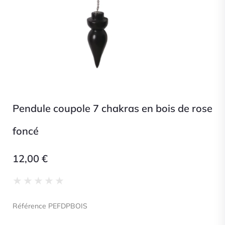
Pendule coupole 7 chakras en bois de rose
foncé
12,00
€
Noté
★
★
★
★
★
0
sur
Référence PEFDPBOIS
5