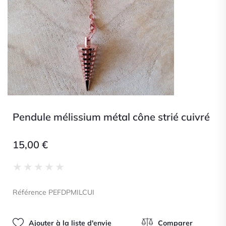
Pendule mélissium métal cône strié cuivré
15,00
€
Noté
★
★
★
★
★
0
sur
Référence PEFDPMILCUI
5
Ajouter à la liste d'envie
Comparer