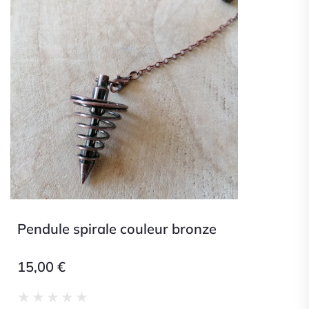
Pendule spirale couleur bronze
15,00
€
Noté
★
★
★
★
★