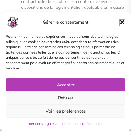
contractuelle de les utiliser en conformité avec les
dispositions de la réglementation
applicable en matière
protection des données à caractère personnel ;
si la loi l’exige, le site web peut effectuer la transmission
Gérer le consentement
de données pour donner suite aux réclamations
présentées contre le site web et se conformer aux
procédures administratives et judiciaires ;
Pour offrir les meilleures expériences, nous utilisons des technologies
telles que les cookies pour stocker et/ou accéder aux informations des
si le site web est impliquée dans une opération de
appareils. Le fait de consentir à ces technologies nous permettra de
fusion, acquisition, cession d’actifs ou procédure de
traiter des données telles que le comportement de navigation ou les ID
redressement judiciaire, elle pourra être amenée à céder
uniques sur ce site. Le fait de ne pas consentir ou de retirer son
ou partager tout ou partie de ses actifs, y compris les
consentement peut avoir un effet négatif sur certaines caractéristiques et
données à caractère personnel. Dans ce cas, les
fonctions.
utilisateurs seraient informés, avant que les données à
caractère personnel ne soient transférées à une tierce
partie.
Accepter
Sécurité et confidentialité
Refuser
Le site web met en oeuvre des mesures organisationnelles,
techniques, logicielles et physiques en matière de sécurité du
Voir les préférences
numérique pour protéger les données personnelles contre les
altérations, destructions et accès non autorisés. Toutefois, il
est à
mentions légales et politique de confidentialité
signaler qu’internet n’est pas un environnement complètement