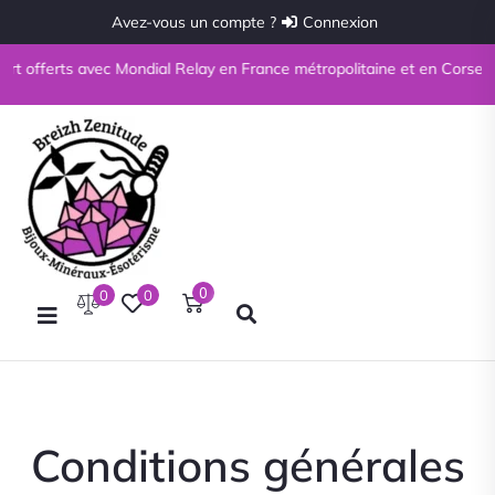
Avez-vous un compte ?
Connexion
ferts avec Mondial Relay en France métropolitaine et en Corse à partir 
0
0
0
Conditions générales