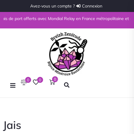
Avez-vous un compte ?
Connexion
ais de port offerts avec Mondial Relay en France métropolitaine et en Co
0
0
0
Jais