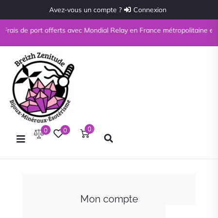
Avez-vous un compte ?
Connexion
Frais de port offerts avec Mondial Relay en France métropolitaine et en
0
0
0
Mon compte