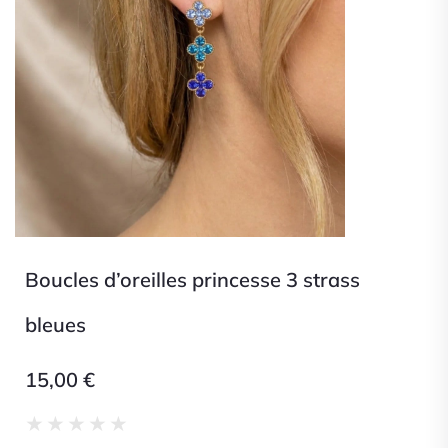
Boucles d’oreilles princesse 3 strass
bleues
15,00
€
Noté
★
★
★
★
★
0