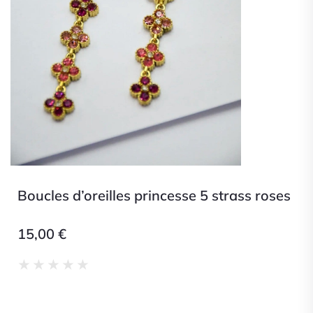
Boucles d’oreilles princesse 5 strass roses
15,00
€
Noté
★
★
★
★
★
0
sur
5