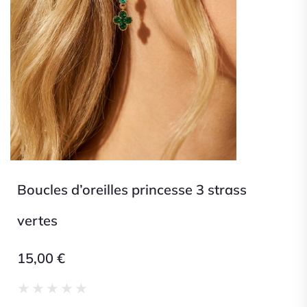
Boucles d’oreilles princesse 3 strass
vertes
15,00
€
Noté
★
★
★
★
★
0