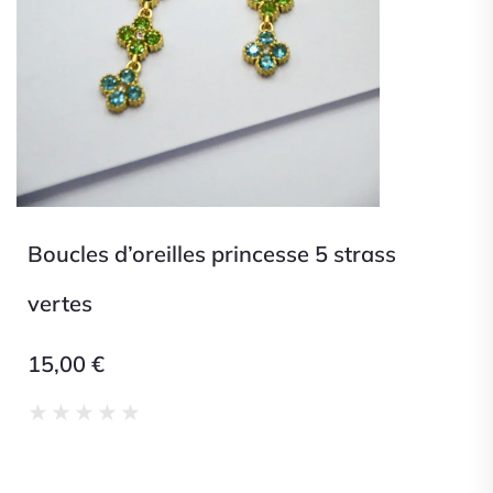
Boucles d’oreilles princesse 5 strass
vertes
15,00
€
Noté
★
★
★
★
★
0
sur
5