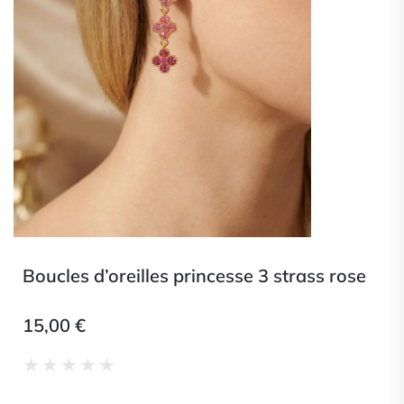
Boucles d’oreilles princesse 3 strass rose
15,00
€
Noté
★
★
★
★
★
0
sur