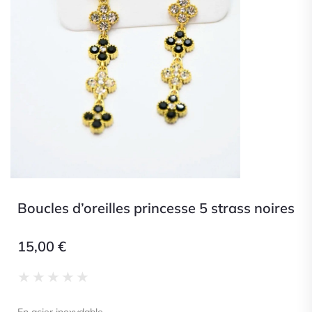
Boucles d’oreilles princesse 5 strass noires
15,00
€
Noté
★
★
★
★
★
0
sur
En acier inoxydable.