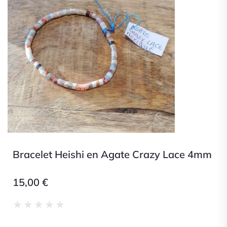
Bracelet Heishi en Agate Crazy Lace 4mm
15,00
€
Noté
★
★
★
★
★
0
sur