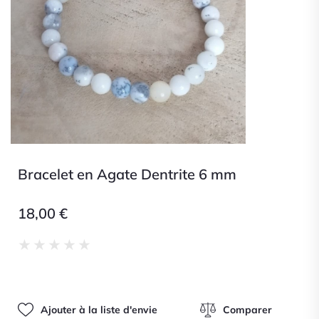
Bracelet en Agate Dentrite 6 mm
18,00
€
Noté
★
★
★
★
★
0
sur
5
Ajouter à la liste d'envie
Comparer