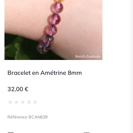
Bracelet en Amétrine 8mm
32,00
€
Noté
★
★
★
★
★
0
sur
Référence BCAN639
5