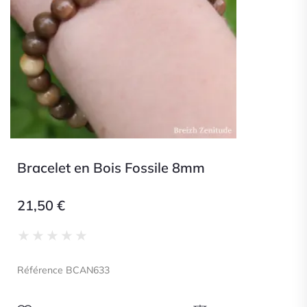
Bracelet en Bois Fossile 8mm
21,50
€
Noté
★
★
★
★
★
0
sur
Référence BCAN633
5