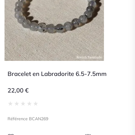
Bracelet en Labradorite 6.5-7.5mm
22,00
€
Noté
★
★
★
★
★
0
sur
Référence BCAN269
5