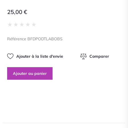
25,00
€
Noté
★
★
★
★
★
0
sur
Référence BFDPODTLABOBS
5
Ajouter à la liste d'envie
Comparer
Ajouter au panier