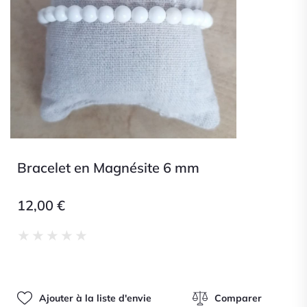
Bracelet en Magnésite 6 mm
12,00
€
Noté
★
★
★
★
★
0
sur
5
Ajouter à la liste d'envie
Comparer