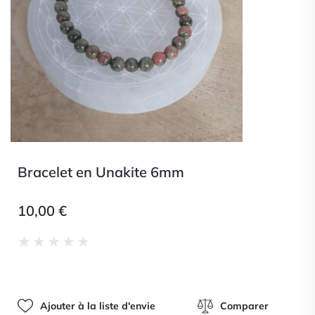
Bracelet en Unakite 6mm
10,00
€
Noté
★
★
★
★
★
0
sur
5
Ajouter à la liste d'envie
Comparer