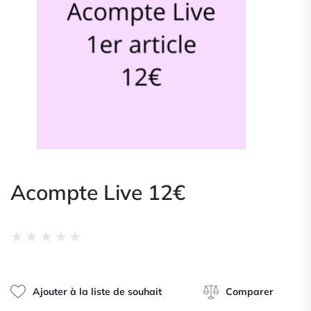
Acompte Live 12€
Noté
★
★
★
★
★
0
sur
5
Ajouter à la liste de souhait
Comparer