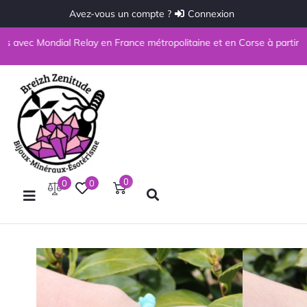
Avez-vous un compte ?
Connexion
c Mondial Relay en France métropolitaine et en Corse à partir de 69€ d'
0
0
0