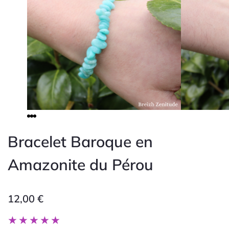
Bracelet Baroque en
Amazonite du Pérou
12,00
€
Noté
★
★
★
★
★