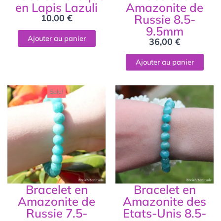
en Lapis Lazuli
Amazonite de
Russie 8.5-
10,00
€
9.5mm
Ajouter au panier
36,00
€
Ajouter au panier
Le
Le
Sale!
prix
prix
initial
actuel
était :
est :
28,50 €.
25,00 €.
Bracelet en
Bracelet en
Amazonite de
Amazonite des
Russie 7.5-
Etats-Unis 8.5-