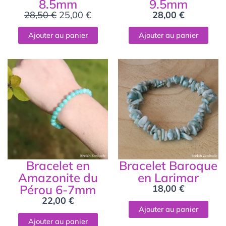
8.5mm
9.5mm
28,50
€
25,00
€
28,00
€
Ajouter au panier
Ajouter au panier
Bracelet en
Bracelet Baroque
Amazonite du
en Larimar
Pérou 6-7mm
18,00
€
22,00
€
Ajouter au panier
Ajouter au panier