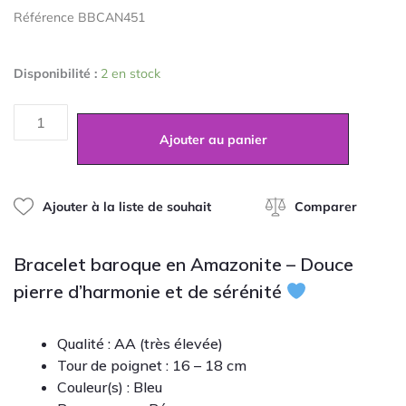
5
Référence BBCAN451
sur
5
quantité
Disponibilité :
2 en stock
de
Bracelet
Baroque
en
Ajouter au panier
Amazonite
du
Pérou
Ajouter à la liste de souhait
Comparer
Bracelet baroque en Amazonite – Douce
pierre d’harmonie et de sérénité
Qualité : AA (très élevée)
Tour de poignet : 16 – 18 cm
Couleur(s) : Bleu