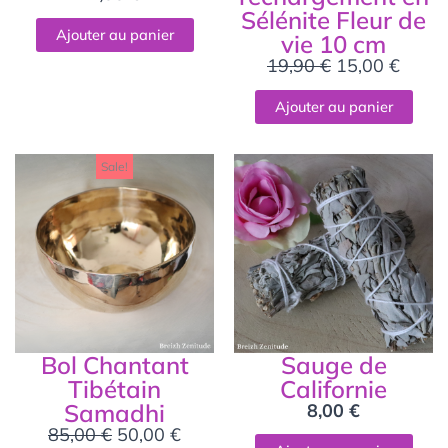
Sélénite Fleur de
Ajouter au panier
vie 10 cm
19,90
€
15,00
€
Ajouter au panier
Le
Le
Sale!
prix
prix
initial
actuel
était :
est :
85,00 €.
50,00 €.
Bol Chantant
Sauge de
Tibétain
Californie
Samadhi
8,00
€
85,00
€
50,00
€