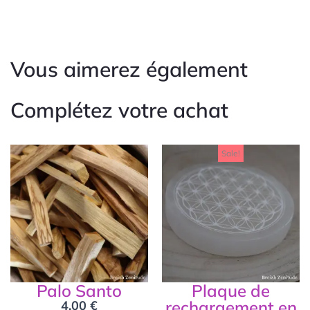
Vous aimerez également
Complétez votre achat
Le
Le
Sale!
prix
prix
initial
actue
était :
est :
19,90 €.
15,00
Palo Santo
Plaque de
rechargement en
4,00
€