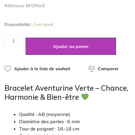
0
Référence BFDPAVE
sur
5
quantité
Disponibilité :
2 en stock
de
Bracelet
en
Aventurine
Ajouter au panier
Verte
6mm
Ajouter à la liste de souhait
Comparer
Bracelet Aventurine Verte – Chance,
Harmonie & Bien-être
Qualité : AB (moyenne)
Diamètre des perles : 6 mm
Tour de poignet : 16-18 cm