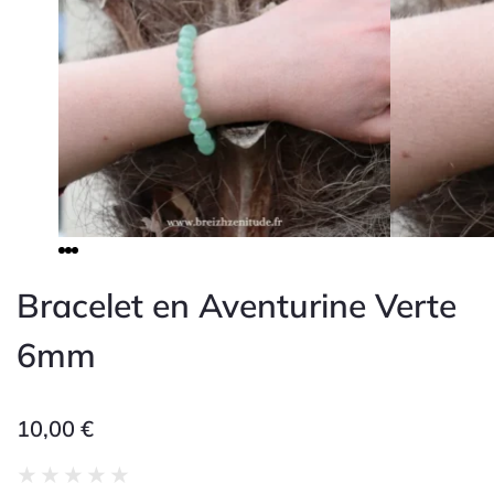
Bracelet en Aventurine Verte
6mm
10,00
€
Noté
★
★
★
★
★