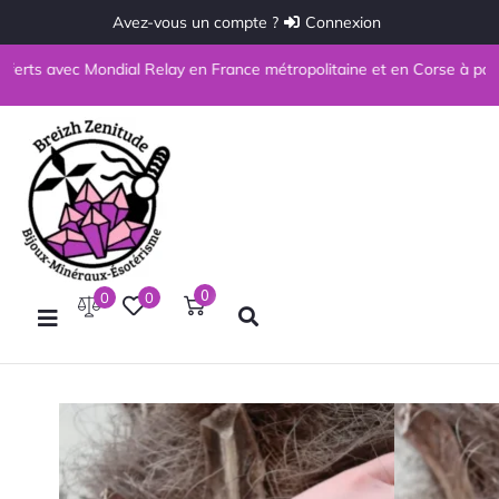
Avez-vous un compte ?
Connexion
 avec Mondial Relay en France métropolitaine et en Corse à partir de 69
0
0
0