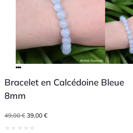
Bracelet en Calcédoine Bleue
8mm
Le
Le
49,00
€
39,00
€
Noté
★
★
★
★
★
prix
prix