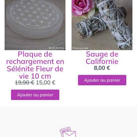
initial
actuel
était :
est :
19,90 €.
15,00 €.
Plaque de
Sauge de
rechargement en
Californie
Sélénite Fleur de
8,00
€
vie 10 cm
Ajouter au panier
19,90
€
15,00
€
Ajouter au panier