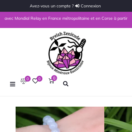
Avez-vous un compte ?
Connexion
ec Mondial Relay en France métropolitaine et en Corse à partir de 69€ d'
0
0
0