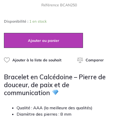
0
sur
Référence BCAN250
initial
actuel
5
quantité
était :
est :
Disponibilité :
1 en stock
de
Bracelet
49,00 €.
39,00 €.
en
Calcédoine
Ajouter au panier
Bleue
8mm
Ajouter à la liste de souhait
Comparer
Bracelet en Calcédoine – Pierre de
douceur, de paix et de
communication
Qualité : AAA (la meilleure des qualités)
Diamètre des pierres : 8 mm