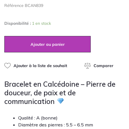
0
Référence BCAN839
sur
5
quantité
Disponibilité :
1 en stock
de
Bracelet
en
Calcédoine
Ajouter au panier
Bleue
sur
Gangue
5.5-
Ajouter à la liste de souhait
Comparer
6.5mm
Bracelet en Calcédoine – Pierre de
douceur, de paix et de
communication
Qualité : A (bonne)
Diamètre des pierres : 5.5 – 6.5 mm