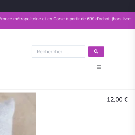
opolitaine et en Corse à partir de 69€ d'achat. (hors livres)
Rechercher
…
Bijoux en pierres naturelles
Bijoux fantaisie
12,00
€
Minéraux
Esotérisme