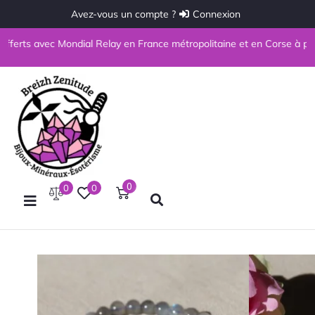
Avez-vous un compte ?
Connexion
s avec Mondial Relay en France métropolitaine et en Corse à partir de 6
0
0
0