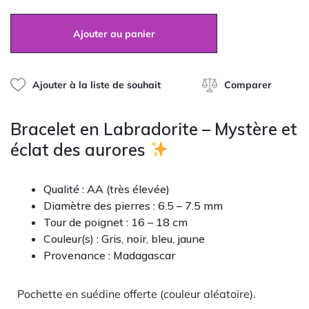
en
Labradorite
Ajouter au panier
6.5-
7.5mm
Ajouter à la liste de souhait
Comparer
Bracelet en Labradorite – Mystère et
éclat des aurores
Qualité : AA (très élevée)
Diamètre des pierres : 6.5 – 7.5 mm
Tour de poignet : 16 – 18 cm
Couleur(s) : Gris, noir, bleu, jaune
Provenance : Madagascar
Pochette en suédine offerte (couleur aléatoire).