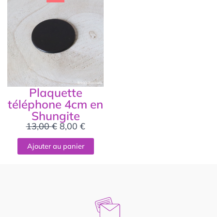
prix
prix
initial
actuel
était :
est :
13,00 €.
8,00 €.
Plaquette
téléphone 4cm en
Shungite
13,00
€
8,00
€
Ajouter au panier