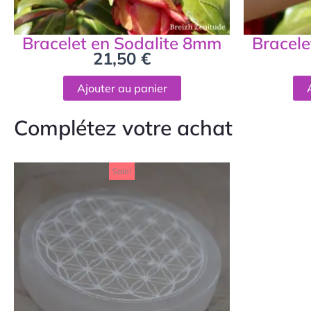
Bracelet en Sodalite 8mm
Bracele
21,50
€
Ajouter au panier
Complétez votre achat
Le
Le
Sale!
prix
prix
initial
actuel
était :
est :
19,90 €.
15,00 €.