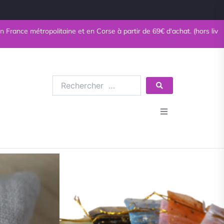
étropolitaine et en Corse à partir de 69€ d'achat. (hors livres)
Rechercher
…
Bijoux en pierres naturelles
Bijoux fantaisie
tits galets
12,00
€
Minéraux
Esotérisme