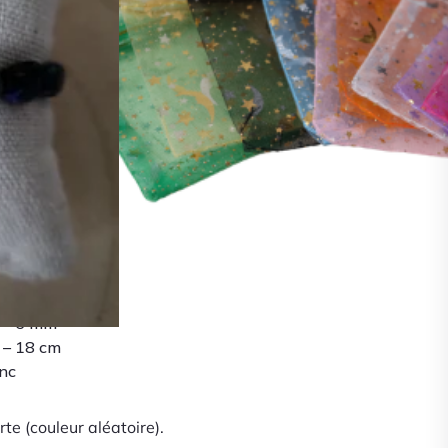
A propos
Guide des pierres
Liste des vertus
hait
Comparer
Blog
Contact
 4 – 6 mm
6 – 18 cm
anc
te (couleur aléatoire).