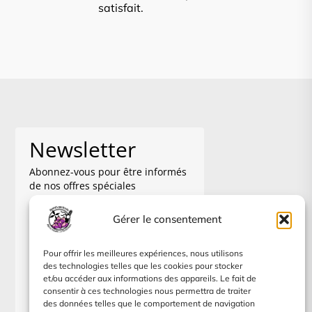
satisfait.
Newsletter
Abonnez-vous pour être informés
de nos offres spéciales
Gérer le consentement
Pour offrir les meilleures expériences, nous utilisons
Je m'abonne à la newsletter, je
des technologies telles que les cookies pour stocker
pourrai me désinscrire à tout
et/ou accéder aux informations des appareils. Le fait de
moment.
consentir à ces technologies nous permettra de traiter
des données telles que le comportement de navigation