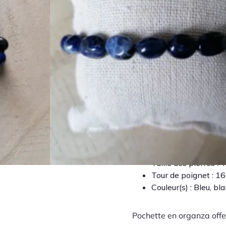
Référence BCAN896
sur
5
Rupture de stock
Ajouter à la liste de sou
Description
Qualité : A (bonne)
Taille des pierres :
Tour de poignet : 1
Couleur(s) : Bleu, bl
Pochette en organza offer