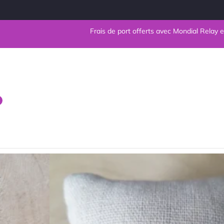
Frais de port offerts avec Mondial Relay en France m
Bracelet en pe
Sodalite
Noté
★
★
★
★
★
0