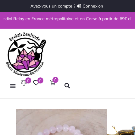
Avez-vous un compte ?
Connexion
 Relay en France métropolitaine et en Corse à partir de 69€ d'achat. (h
0
0
0