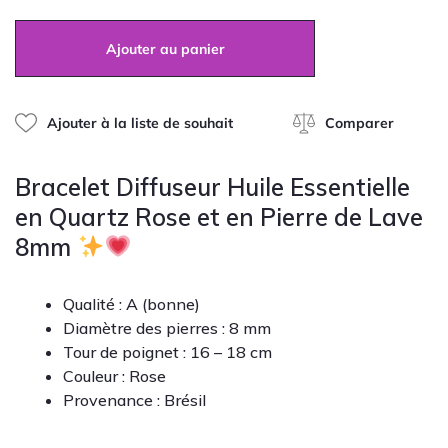
Diffuseur
Huile
Ajouter au panier
Essentielle
en
Quartz
Rose
Ajouter à la liste de souhait
Comparer
et
en
Pierre
Bracelet Diffuseur Huile Essentielle
de
en Quartz Rose et en Pierre de Lave
Lave
8mm
8mm
Qualité : A (bonne)
Diamètre des pierres : 8 mm
Tour de poignet : 16 – 18 cm
Couleur : Rose
Provenance : Brésil