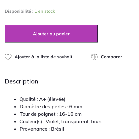
quantité
Disponibilité :
1 en stock
de
Bracelet
Super
Seven
Ajouter au panier
6mm
Ajouter à la liste de souhait
Comparer
Description
Qualité : A+ (élevée)
Diamètre des perles : 6 mm
Tour de poignet : 16-18 cm
Couleur(s) : Violet, transparent, brun
Provenance :
Brésil