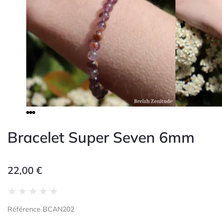
Bracelet Super Seven 6mm
22,00
€
Noté
★
★
★
★
★
0
Référence BCAN202
sur
5