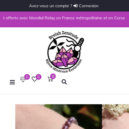
Avez-vous un compte ?
Connexion
offerts avec Mondial Relay en France métropolitaine et en Corse à parti
0
0
0