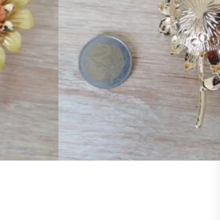
A propos
Guide des pierres
uter au panier
Liste des vertus
Blog
hait
Comparer
Contact
Laisser un avis