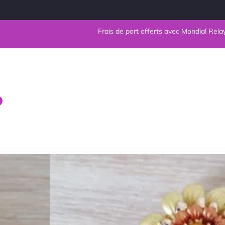
Frais de port offerts avec Mondial Relay en Fr
Broche magné
Tournesol en 
Noté
★
★
★
★
★
0