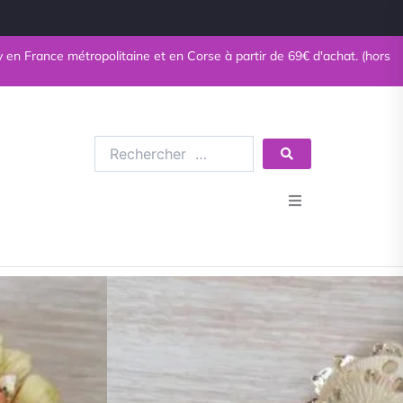
ance métropolitaine et en Corse à partir de 69€ d'achat. (hors livres)
Rechercher
…
Bijoux en pierres naturelles
Bijoux fantaisie
tique
15,00
€
métal
Minéraux
Esotérisme