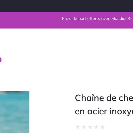
Frais de port offerts avec Mondial Relay e
Chaîne de chev
en acier inox
Noté
★
★
★
★
★
0