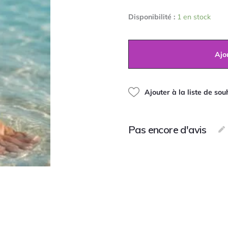
quantité
sur
Disponibilité :
1 en stock
de
5
Chaîne
de
cheville
Ajo
maille
en
acier
inoxydable
Ajouter à la liste de sou
Pas encore d'avis