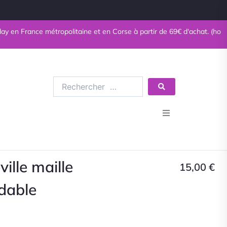
n France métropolitaine et en Corse à partir de 69€ d'achat. (hors livr
Rechercher
…
Bijoux en pierres naturelles
Bijoux fantaisie
ille maille
15,00
€
ydable
Minéraux
Esotérisme