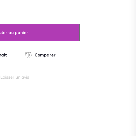
A propos
Guide des pierres
uter au panier
Liste des vertus
Blog
hait
Comparer
Contact
Laisser un avis