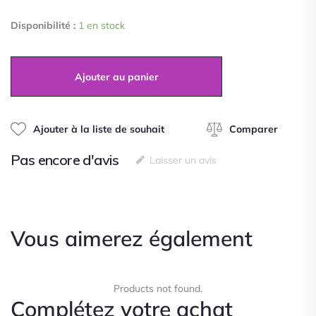
0
quantité
sur
Disponibilité :
1 en stock
de
5
Collier
Fleur
en
Ajouter au panier
Acier
Inoxydable
Ajouter à la liste de souhait
Comparer
Pas encore d'avis
Laisser un avis
Vous aimerez également
Products not found.
Complétez votre achat