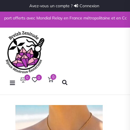
Avez-vous un compte ?
Connexion
e port offerts avec Mondial Relay en France métropolitaine et en Corse à
0
0
0