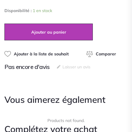
0
quantité
sur
Disponibilité :
1 en stock
de
5
Collier
Y
multicolore
Ajouter au panier
en
Acier
Inoxydable
Ajouter à la liste de souhait
Comparer
Pas encore d'avis
Laisser un avis
Vous aimerez également
Products not found.
Complétez votre achat