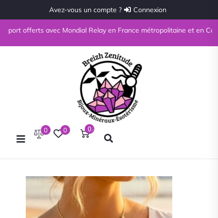
Avez-vous un compte ?
Connexion
e port offerts avec Mondial Relay en France métropolitaine et en Corse 
0
0
0