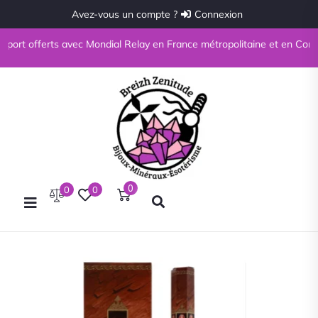
Avez-vous un compte ?
Connexion
port offerts avec Mondial Relay en France métropolitaine et en Corse à 
0
0
0