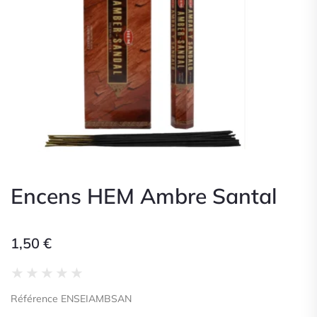
Encens HEM Ambre Santal
1,50
€
Noté
★
★
★
★
★
0
Référence ENSEIAMBSAN
sur
5