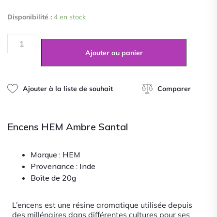
quantité
Disponibilité :
4 en stock
de
Encens
HEM
Ambre
Ajouter au panier
Santal
Ajouter à la liste de souhait
Comparer
Encens HEM Ambre Santal
Marque : HEM
Provenance : Inde
Boîte de 20g
L’encens est une résine aromatique utilisée depuis
des millénaires dans différentes cultures pour ses