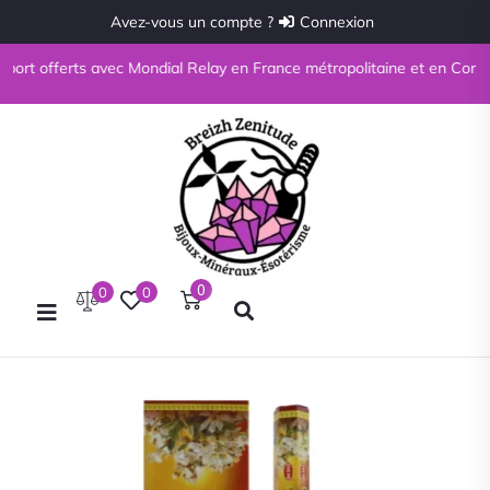
Avez-vous un compte ?
Connexion
port offerts avec Mondial Relay en France métropolitaine et en Corse à p
0
0
0