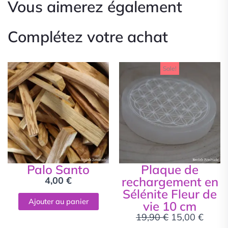
Vous aimerez également
Complétez votre achat
Le
Le
Sale!
prix
prix
initial
actue
était :
est :
19,90 €.
15,00
Palo Santo
Plaque de
rechargement en
4,00
€
Sélénite Fleur de
Ajouter au panier
vie 10 cm
19,90
€
15,00
€