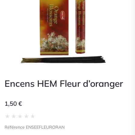
Encens HEM Fleur d’oranger
1,50
€
Noté
★
★
★
★
★
0
Référence ENSEEFLEURORAN
sur
5