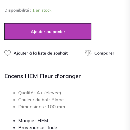
quantité
Disponibilité :
1 en stock
de
Encens
HEM
Fleur
Ajouter au panier
d'oranger
Ajouter à la liste de souhait
Comparer
Encens HEM Fleur d'oranger
Qualité : A+ (élevée)
Couleur du bol : Blanc
Dimensions : 100 mm
Marque : HEM
Provenance : Inde