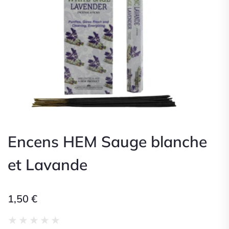
Encens HEM Sauge blanche
et Lavande
1,50
€
Noté
★
★
★
★
★