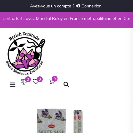
Avez-vous un compte ?
Connexion
port offerts avec Mondial Relay en France métropolitaine et en Corse à 
0
0
0