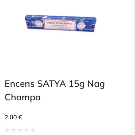
Encens SATYA 15g Nag
Champa
2,00
€
Noté
★
★
★
★
★