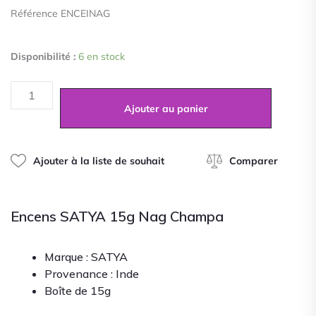
0
Référence ENCEINAG
sur
5
quantité
Disponibilité :
6 en stock
de
Encens
SATYA
15g
Ajouter au panier
Nag
Champa
Ajouter à la liste de souhait
Comparer
Encens SATYA 15g Nag Champa
Marque : SATYA
Provenance : Inde
Boîte de 15g