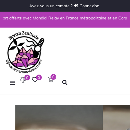
Avez-vous un compte ?
Connexion
t offerts avec Mondial Relay en France métropolitaine et en Corse à par
0
0
0