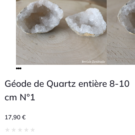
Géode de Quartz entière 8-10
cm N°1
17,90
€
Noté
★
★
★
★
★