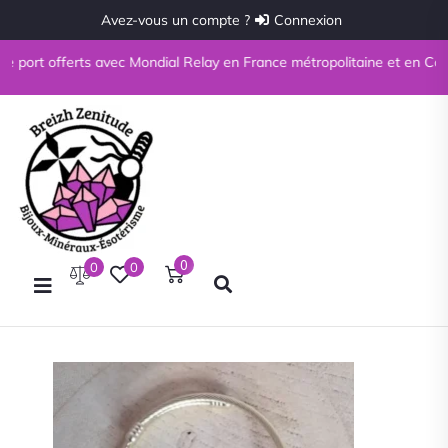
Avez-vous un compte ?
Connexion
de port offerts avec Mondial Relay en France métropolitaine et en Corse 
0
0
0