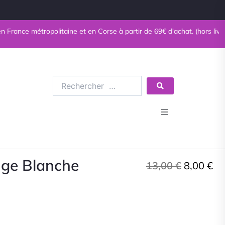
 métropolitaine et en Corse à partir de 69€ d'achat. (hors livres)
Rechercher
…
Bijoux en pierres naturelles
Bijoux fantaisie
uge Blanche
Le
Le
13,00
€
8,00
€
Minéraux
prix
pr
initial
ac
Esotérisme