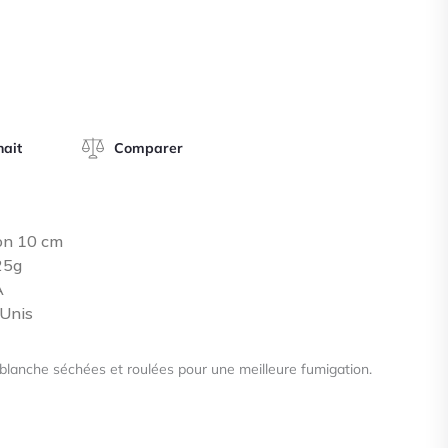
était :
est
A propos
13,00 €.
8,
Guide des pierres
Liste des vertus
hait
Comparer
Blog
Contact
on 10 cm
-25g
A
-Unis
blanche séchées et roulées pour une meilleure fumigation.