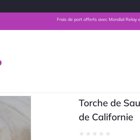
Frais de port offerts avec Mondial Relay en France
Torche de Sa
de Californie
Noté
★
★
★
★
★
0