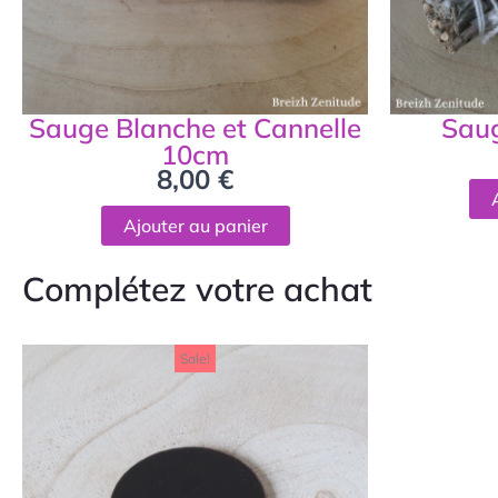
Sauge Blanche et Cannelle
Saug
10cm
8,00
€
Ajouter au panier
Complétez votre achat
Le
Le
Sale!
prix
prix
initial
actuel
était :
est :
13,00 €.
8,00 €.