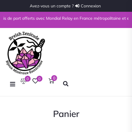
Avez-vous un compte ?
Connexion
ais de port offerts avec Mondial Relay en France métropolitaine et en C
0
0
0
Panier